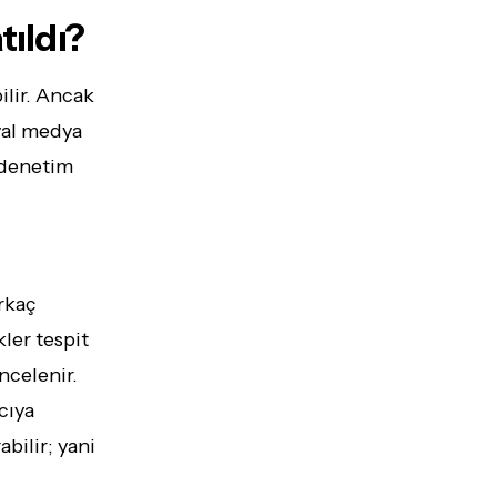
ıldı?
ilir. Ancak
yal medya
r denetim
rkaç
kler tespit
ncelenir.
cıya
bilir; yani