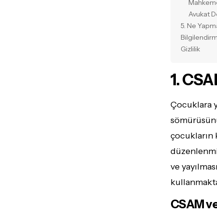
Mahkeme 
Avukat D
5. Ne Yapma
Bilgilendir
Gizlilik
1. CSA
Çocuklara y
sömürüsünü 
çocukların k
düzenlenmiş
ve yayılmas
kullanmakta
CSAM ve 