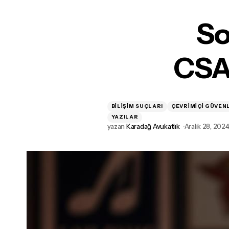
So
CSA
S
BILIŞIM SUÇLARI
ÇEVRIMIÇI GÜVEN
YAZILAR
yazan
Karadağ Avukatlık
Aralık 28, 202
Biri Beni Fotoğraflarımla Tehdit Ediyor