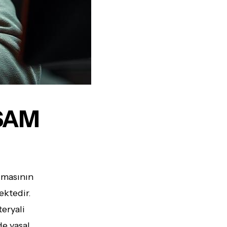
CSAM
olmasının
ektedir.
eryali
e yasal