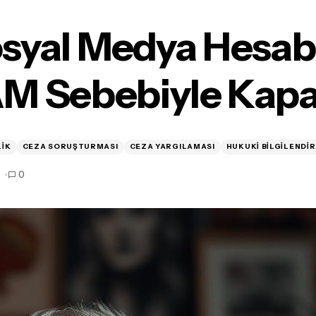
syal Medya Hesa
M Sebebiyle Kapat
osyal Medya Hesabım CSAM Sebebiyle Kapatıl
LIK
CEZA SORUŞTURMASI
CEZA YARGILAMASI
HUKUKI BILGILENDI
4
0