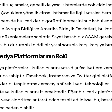
ili suçlamalar, genellikle yasal sistemlerde çok ciddi s
 Çocuklara yönelik cinsel istismar ile ilgili yasalar, hem 
 hem de bu içeriklerin görüntülenmesini suç kabul ede
ikle Avrupa Birliği ve Amerika Birleşik Devletleri, bu k
ı düzenlemelere sahiptir. Şayet hesabınız CSAM gerek
, bu durum sizi ciddi bir yasal sorunla karşı karşıya bıra
edya Platformlarının Rolü
 platformları, kullanıcılarını yasa dışı faaliyetlere ka
na sahiptir. Facebook, Instagram ve Twitter gibi platf
lerini tespit etmek amacıyla sürekli yeni teknolojiler
e ve kullanıcılarını izlemektedir. Eğer bir içerik platf
e veya algoritmalar tarafından tespit edildiyse, bu, hesa
na neden olabilir.