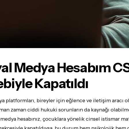
yal Medya Hesabım 
biyle Kapatıldı
a platformları, bireyler için eğlence ve iletişim aracı 
zaman zaman ciddi hukuki sorunların da kaynağı olabilm
 medya hesabınız, çocuklara yönelik cinsel istismar mat
kçesiyle kapatıldıysa, bu durum hem psikolojik hem d