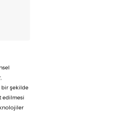
nsel
,
 bir şekilde
t edilmesi
knolojiler