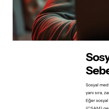
Sos
Sebe
Sosyal medy
yanı sıra, 
Eğer sosyal
(CSAM) gere