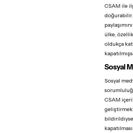
CSAM ile ilg
doğurabilir.
paylaşımını
ülke, özell
oldukça kat
kapatılmışsa
Sosyal M
Sosyal medya
sorumluluğu
CSAM içerik
geliştirmekt
bildirildiys
kapatılması