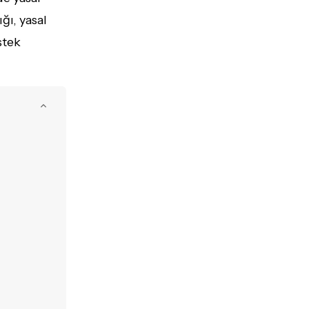
ğı, yasal
stek