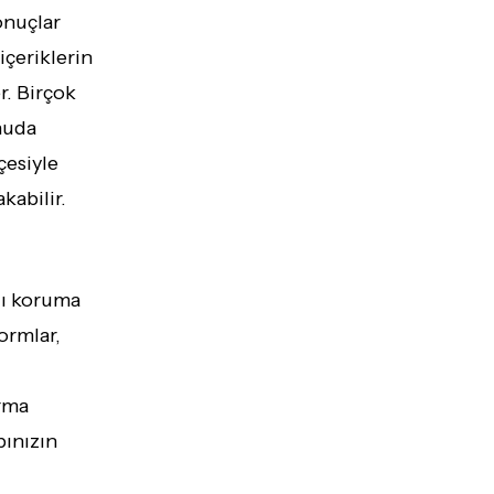
onuçlar
içeriklerin
r. Birçok
onuda
çesiyle
kabilir.
rşı koruma
ormlar,
orma
bınızın