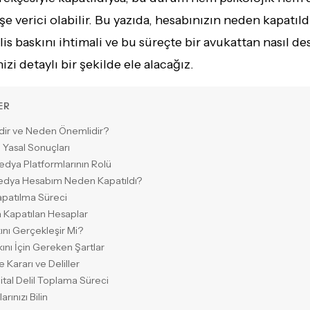
e verici olabilir. Bu yazıda, hesabınızın neden kapatıldı
lis baskını ihtimali ve bu süreçte bir avukattan nasıl de
izi detaylı bir şekilde ele alacağız.
ER
dir ve Neden Önemlidir?
Yasal Sonuçları
edya Platformlarının Rolü
Medya Hesabım Neden Kapatıldı?
patılma Süreci
la Kapatılan Hesaplar
kını Gerçekleşir Mi?
kını İçin Gereken Şartlar
Kararı ve Deliller
ijital Delil Toplama Süreci
arınızı Bilin