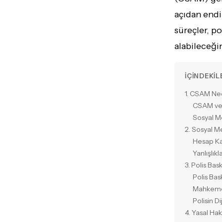
açıdan endiş
süreçler, po
alabileceğin
İÇINDEKIL
1. CSAM Ne
CSAM ve 
Sosyal M
2. Sosyal 
Hesap Ka
Yanlışlık
3. Polis Bas
Polis Bas
Mahkeme 
Polisin D
4. Yasal Hakl