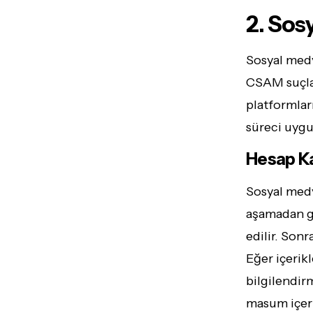
2. Sos
Sosyal medy
CSAM suçlam
platformları
süreci uygu
Hesap Ka
Sosyal medy
aşamadan geç
edilir. Sonr
Eğer içerik
bilgilendirm
masum içeri